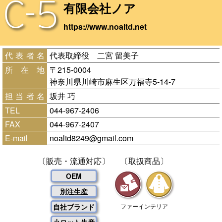
C-5
有限会社ノア
https://www.noaltd.net
代表者名
代表取締役 二宮 留美子
所在地
〒215-0004
神奈川県川崎市麻生区万福寺5-14-7
担当者名
坂井 巧
TEL
044-967-2406
FAX
044-967-2407
E-mail
noaltd8249@gmail.com
〔販売・流通対応〕
〔取扱商品〕
OEM
別注生産
自社ブランド
ファーインテリア
小ロット生産