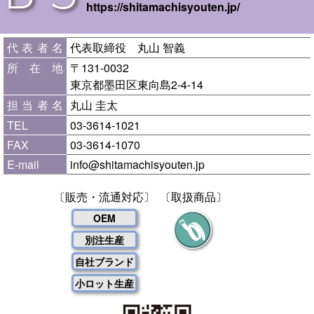
https://shitamachisyouten.jp/
代表者名
代表取締役 丸山 智義
所在地
〒131-0032
東京都墨田区東向島2-4-14
担当者名
丸山 圭太
TEL
03-3614-1021
FAX
03-3614-1070
E-mail
info@shitamachisyouten.jp
〔販売・流通対応〕
〔取扱商品〕
OEM
別注生産
自社ブランド
小ロット生産