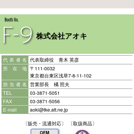
Booth No.
F-9
株式会社アオキ
代表者名
代表取締役 青木 英彦
所在地
〒111-0032
東京都台東区浅草7-8-11-102
担当者名
営業部長 橘 照夫
TEL
03-3871-5051
FAX
03-3871-5056
E-mail
aoki@tke.att.ne.jp
〔販売・流通対応〕
〔取扱商品〕
OEM