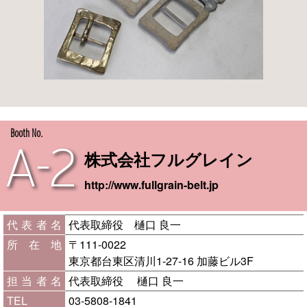
Booth No.
A-2
株式会社フルグレイン
http://www.fullgrain-belt.jp
代表者名
代表取締役 樋口 良一
所在地
〒111-0022
東京都台東区清川1-27-16 加藤ビル3F
担当者名
代表取締役 樋口 良一
TEL
03-5808-1841