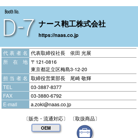
Booth No.
D-7
ナース鞄工株式会社
https://naas.co.jp
代表者名
代表取締役社長 依田 光展
所在地
〒121-0816
東京都足立区梅島3-12-20
担当者名
取締役営業部長 尾崎 敬輝
TEL
03-3887-8377
FAX
03-3880-6792
E-mail
a.zoki@naas.co.jp
〔販売・流通対応〕
〔取扱商品〕
OEM