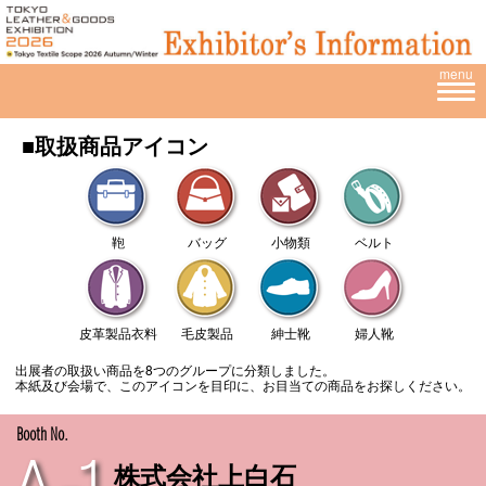
menu
■取扱商品アイコン
鞄
バッグ
小物類
ベルト
皮革製品衣料
毛皮製品
紳士靴
婦人靴
出展者の取扱い商品を8つのグループに分類しました。
本紙及び会場で、このアイコンを目印に、お目当ての商品をお探しください。
Booth No.
株式会社上白石