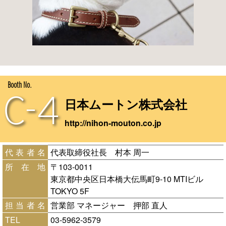
Booth No.
C-4
日本ムートン株式会社
http://nihon-mouton.co.jp
代表者名
代表取締役社長 村本 周一
所在地
〒103-0011
東京都中央区日本橋大伝馬町9-10 MTIビル
TOKYO 5F
担当者名
営業部 マネージャー 押部 直人
TEL
03-5962-3579