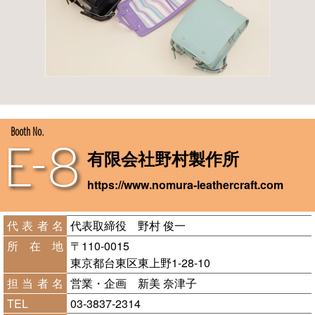
Booth No.
E-8
有限会社野村製作所
https://www.nomura-leathercraft.com
代表者名
代表取締役 野村 俊一
所在地
〒110-0015
東京都台東区東上野1-28-10
担当者名
営業・企画 新美 奈津子
TEL
03-3837-2314