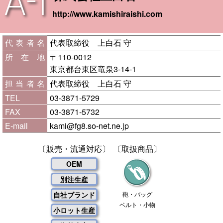
A-1
http://www.kamishiraishi.com
代表者名
代表取締役 上白石 守
所在地
〒110-0012
東京都台東区竜泉3-14-1
担当者名
代表取締役 上白石 守
TEL
03-3871-5729
FAX
03-3871-5732
E-mail
kami@fg8.so-net.ne.jp
〔販売・流通対応〕
〔取扱商品〕
OEM
別注生産
自社ブランド
鞄・バッグ
ベルト・小物
小ロット生産